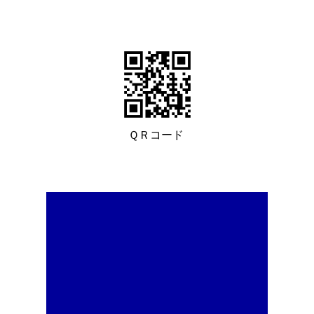
２０２６．４．２２
在宅緩和ケアを支える多職種のための第１５回「緩
（申し込み締めきり５月１１日）
【終了したセミナー・研修会】
ＱＲコード
２０２６．６．１２
【会員限定】第３５回定時総会［６月２８日開催］
議案書
・
委任状
２０２６．６．１０
第３０回福祉実践セミナー[６月２８日開催]（申し
２０２６．３．１３
【会員限定】第３４回定時総会［３月２９日開催］
総会資料
、
開催案内・委任状