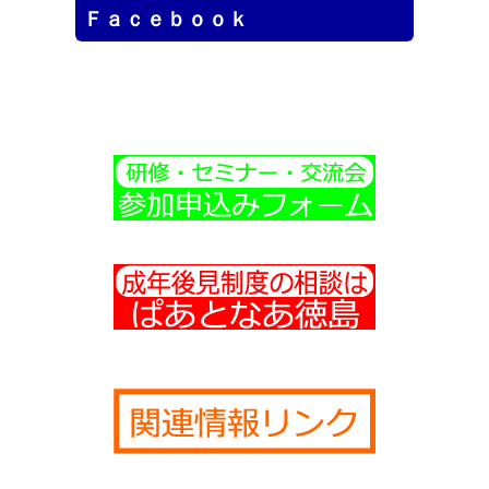
だきます。
Ｆａｃｅｂｏｏｋ
２０２５．５．１１
社会福祉士だよりＶＯＬ２８発行
２０２４．３．３１
社会福祉士だよりＶＯＬ２７発行
他団体主催の研修・セミナー
２０２６．４．２２
消費者月間シンポジウム［５月２２日開催］（申し