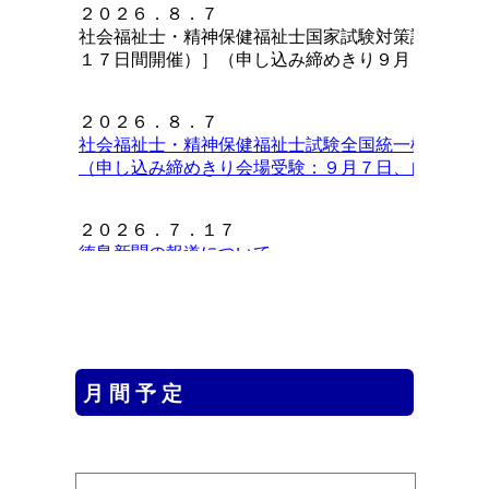
２０２６．８．７
社会福祉士・精神保健福祉士国家試験対策講座［１
１７日間開催）］（申し込み締めきり９月２０日）
２０２６．８．７
社会福祉士・精神保健福祉士試験全国統一模擬試験
（申し込み締めきり
会場受験：９月７日、自宅受験
２０２６．７．１７
徳島新聞の報道について
２０２６．７．１０
第１回ソーシャルワーカー実践学習会［８月８日開
月 間 予 定
２０２６．６．５
懲戒処分の公表
徳島県社会福祉士会は当該会員に対して懲戒処分を
だきます。