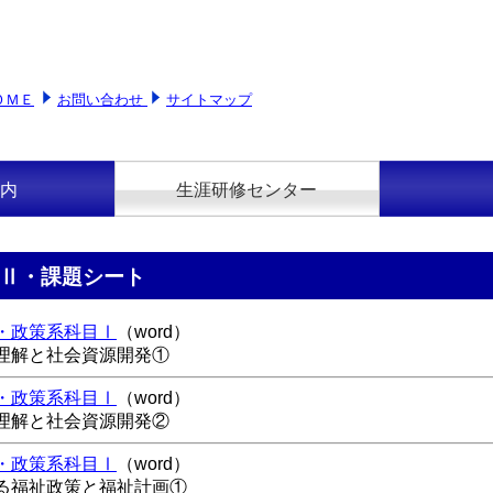
ＯＭＥ
お問い合わせ
サイトマップ
内
生涯研修センター
Ⅱ・課題シート
・政策系科目Ⅰ
（word）
理解と社会資源開発①
・政策系科目Ⅰ
（word）
理解と社会資源開発②
・政策系科目Ⅰ
（word）
る福祉政策と福祉計画①