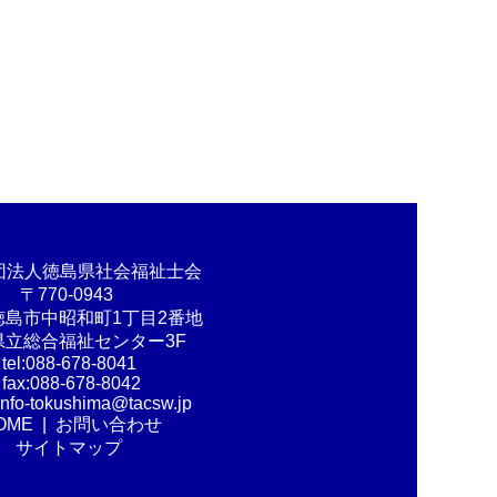
団法人
徳島県社会福祉士会
〒770-0943
徳島市中昭和町1丁目2番地
県立総合福祉センター3F
tel:088-678-8041
fax:088-678-8042
:info-tokushima@tacsw.jp
OME
|
お問い合わせ
サイトマップ