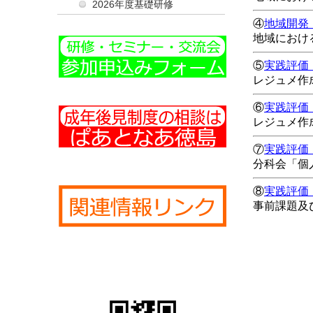
2026年度基礎研修
④
地域開発
地域におけ
⑤
実践評価
レジュメ作
⑥
実践評価
レジュメ作
⑦
実践評価
分科会「個
⑧
実践評価
事前課題及