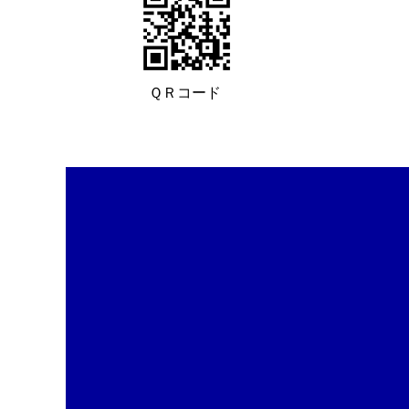
ＱＲコード