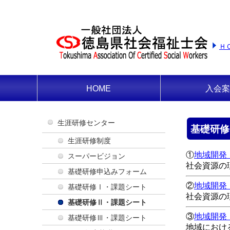
Ｈ
HOME
入会案
生涯研修センター
基礎研修
生涯研修制度
①
地域開発
スーパービジョン
社会資源の
基礎研修申込みフォーム
②
地域開発
基礎研修Ⅰ・課題シート
社会資源の
基礎研修Ⅱ・課題シート
③
地域開発
基礎研修Ⅲ・課題シート
地域におけ